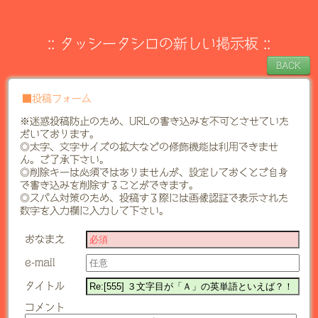
::
タッシータシロの新しい掲示板
::
■投稿フォーム
※迷惑投稿防止のため、URLの書き込みを不可とさせていた
だいております。
◎太字、文字サイズの拡大などの修飾機能は利用できませ
ん。ご了承下さい。
◎削除キーは必須ではありませんが、設定しておくとご自身
で書き込みを削除することができます。
◎スパム対策のため、投稿する際には画像認証で表示された
数字を入力欄に入力して下さい。
おなまえ
e-mail
タイトル
コメント